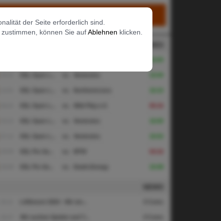
Login
lität der Seite erforderlich sind.
t zustimmen, können Sie auf
Ablehnen
klicken.
MATCHES
L
FIFA
CS:GO
DOTA
01.02
ESL Open L...
vs.
NOD WEB.Gala
16:00
20.01
ESL Open L...
vs.
Vereinslos
16:00
12.01
ESL Open L...
vs.
NorthernLions
16:10
06.01
ESL Open L...
vs.
Wild Play e.V.
06:16
16.12
ESL Open L...
vs.
Vereinslos
16:00
07.12
ESL Open L...
vs.
Vereinslos
16:02
29.09
ESL Pro Se...
vs.
MTW
04:16
29.09
ESL Pro Se...
vs.
Death.Energy
16:08
NEWS
26.11
LANresort 2024 - Wir sin...
0 Coms
26.07
Wir suchen Spieler und T...
0 Coms