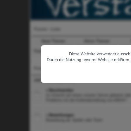
Forum - Liste
Neue Themen
Aktive Themen
Forum
-> AMOX Gaming [Extern]
Diese Website verwendet ausschlie
Durch die Nutzung unserer Website erklären 
Forum
AMOX Gaming [Extern]
» Beschwerden
Zu Unrecht auf einem unserer Server gebannt ode
Probleme mit der Außendarstellung von AMOX?
» Bewerbungen
Bewerbung als Spieler oder Team