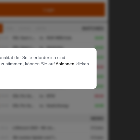
Login
MATCHES
L
FIFA
CS:GO
DOTA
01.02
ESL Open L...
vs.
NOD WEB.Gala
16:00
20.01
ESL Open L...
vs.
Vereinslos
16:00
lität der Seite erforderlich sind.
12.01
ESL Open L...
vs.
NorthernLions
16:10
t zustimmen, können Sie auf
Ablehnen
klicken.
06.01
ESL Open L...
vs.
Wild Play e.V.
06:16
16.12
ESL Open L...
vs.
Vereinslos
16:00
07.12
ESL Open L...
vs.
Vereinslos
16:02
29.09
ESL Pro Se...
vs.
MTW
04:16
29.09
ESL Pro Se...
vs.
Death.Energy
16:08
NEWS
26.11
LANresort 2024 - Wir sin...
0 Coms
26.07
Wir suchen Spieler und T...
0 Coms