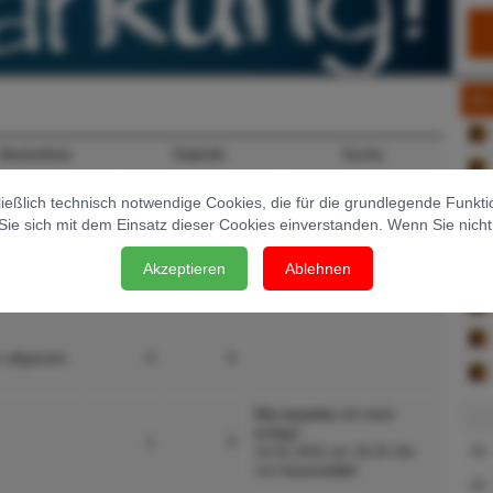
AL
Bestenliste
Statistik
Suche
Alle Themen als gelesen markieren
ßlich technisch notwendige Cookies, die für die grundlegende Funktiona
Sie sich mit dem Einsatz dieser Cookies einverstanden. Wenn Sie nich
Themen
Beiträge
Letzter Beitrag
Akzeptieren
Ablehnen
r allgemein
0
0
Wie bewerbe ich mich
richtig?
1
0
14.01.2015 um 19:23 Uhr
von
fuuussiiidiel